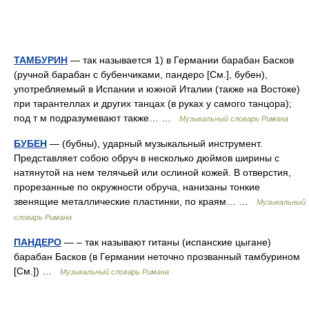
ТАМБУРИН
— так называется 1) в Германии барабан Басков
(ручной барабан с бубенчиками, пандеро [См.], бубен),
употребляемый в Испании и южной Италии (также на Востоке)
при тарантеллах и других танцах (в руках у самого танцора);
под т м подразумевают также… …
Музыкальный словарь Римана
БУБЕН
— (бубны), ударный музыкальный инструмент.
Представляет собою обруч в несколько дюймов ширины с
натянутой на нем телячьей или ослиной кожей. В отверстия,
прорезанные по окружности обруча, нанизаны тонкие
звенящие металлические пластинки, по краям… …
Музыкальный
словарь Римана
ПАНДЕРО
— – так называют гитаны (испанские цыгане)
барабан Басков (в Германии неточно прозванный тамбурином
[См.]) …
Музыкальный словарь Римана