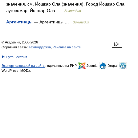
значения, см. Йошкар Ола (значения). Город Йошкар Ола
луговомар. Йошкар Ола …
Википедия
Аргентинцы
— Аргентинцы …
Википедия
© Академик, 2000-2026
18+
Обратная связь:
Техподдержка
,
Реклама на сайте
👣 Путешествия
Экспорт словарей на сайты
, сделанные на PHP,
Joomla,
Drupal,
WordPress, MODx.