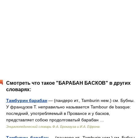
Смотреть что такое "БАРАБАН БАСКОВ" в других
словарях:
Тамбурин барабан
— (пандеро ит., Tamburin нем.) см. Бубны.
У французов Т. неправильно называется Tambour de basque:
последний, употребляемый в Провансе и у басков,
представляет собою продолговатый барабан …
Энциклопедический словарь Ф.А. Брокгауза и И.А. Ефрона
Тамбурин, барабан
— (пандеро ит., Tamburin нем.) см. Бубны.